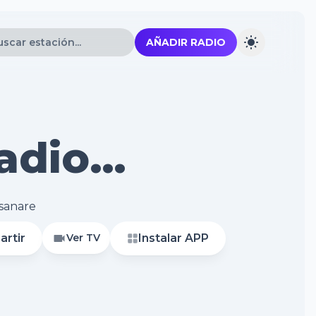
AÑADIR RADIO
adio
anare
asanare
rtir
Instalar APP
Ver TV