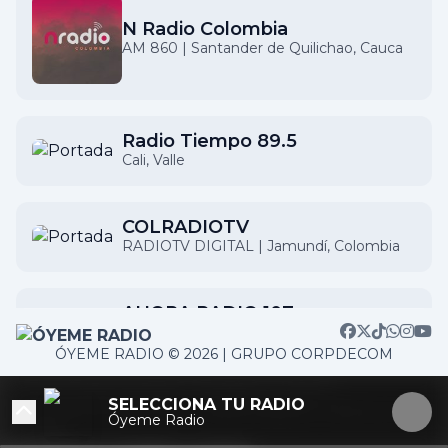
N Radio Colombia
AM 860 | Santander de Quilichao, Cauca
Radio Tiempo 89.5
Cali, Valle
COLRADIOTV
RADIOTV DIGITAL | Jamundí, Colombia
AHORA RADIO 107
¡La vibra que te mueve!
ÓYEME RADIO © 2026 | GRUPO CORPDECOM
/home/corpdeco/radios.colradiotv.com/wp-
Mixx Show Radio
SELECCIONA TU RADIO
content/themes/nexotuner/parts/player-aside.php on
Variedad Musical
Óyeme Radio
line
103