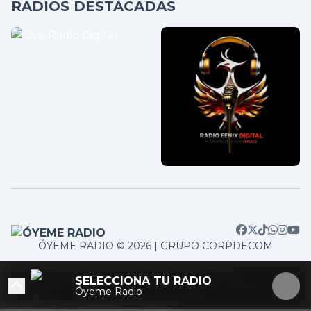
RADIOS DESTACADAS
HISTORIAL DE CANCIONES
ÓYEME RADIO © 2026 | GRUPO CORPDECOM
Cargando historial de canciones...
/home/corpdeco/radios.colradiotv.com/wp-
SELECCIONA TU RADIO
content/themes/nexotuner/parts/player-aside.php on
Óyeme Radio
line
103