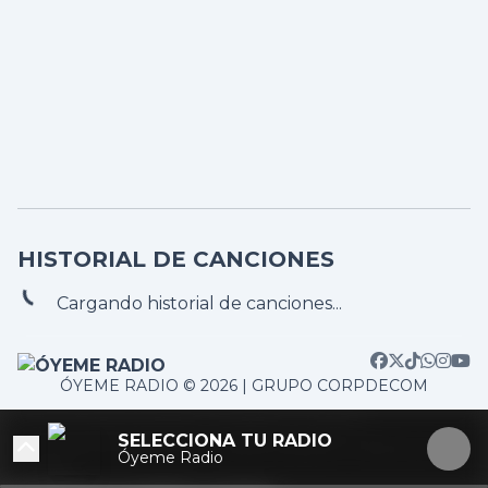
HISTORIAL DE CANCIONES
Cargando historial de canciones...
ÓYEME RADIO © 2026 | GRUPO CORPDECOM
TOP 5
/home/corpdeco/radios.colradiotv.com/wp-
RADIOS MAS ESCUCHADAS
SELECCIONA TU RADIO
content/themes/nexotuner/parts/player-aside.php on
Óyeme Radio
line
103
#1
#2
#3