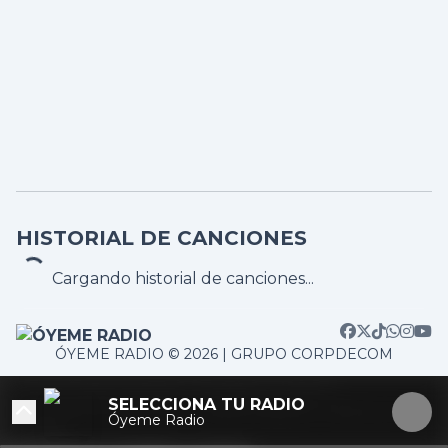
HISTORIAL DE CANCIONES
Cargando historial de canciones...
ÓYEME RADIO © 2026 | GRUPO CORPDECOM
TOP 5
/home/corpdeco/radios.colradiotv.com/wp-
RADIOS MAS ESCUCHADAS
SELECCIONA TU RADIO
content/themes/nexotuner/parts/player-aside.php on
Óyeme Radio
line
103
#1
#2
#3