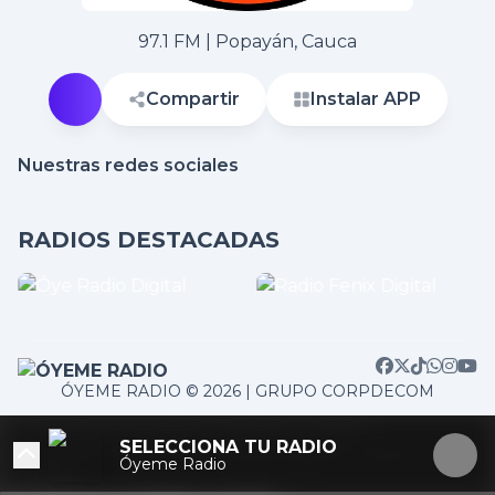
97.1 FM | Popayán, Cauca
Compartir
Instalar APP
Nuestras redes sociales
RADIOS DESTACADAS
ÓYEME RADIO © 2026 | GRUPO CORPDECOM
/home/corpdeco/radios.colradiotv.com/wp-
SELECCIONA TU RADIO
content/themes/nexotuner/parts/player-aside.php on
Óyeme Radio
line
103