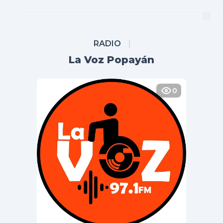
RADIO
La Voz Popayán
0