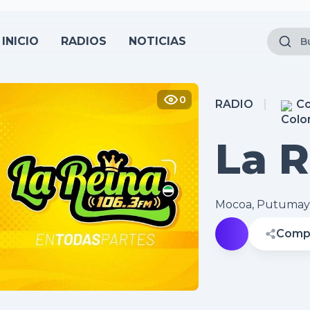
INICIO
RADIOS
NOTICIAS
pg);">
0
RADIO
Co
La R
FM
Mocoa, Putuma
Compa