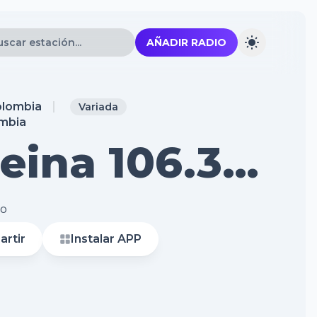
AÑADIR RADIO
lombia
Variada
eina 106.3
yo
rtir
Instalar APP