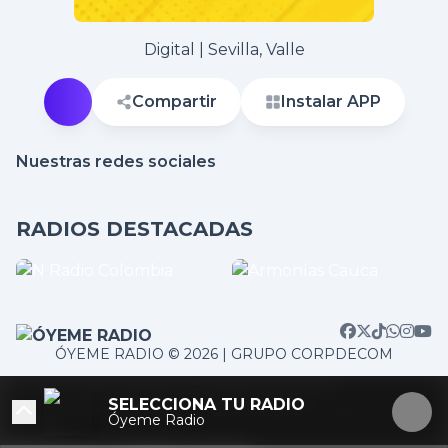
Digital | Sevilla, Valle
Compartir
Instalar APP
Nuestras redes sociales
RADIOS DESTACADAS
ÓYEME RADIO © 2026 | GRUPO CORPDECOM
/home/corpdeco/radios.colradiotv.com/wp-
SELECCIONA TU RADIO
content/themes/nexotuner/parts/player-aside.php on
Óyeme Radio
line
103