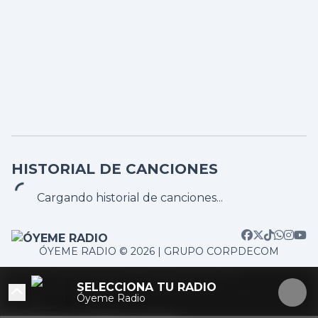
HISTORIAL DE CANCIONES
Cargando historial de canciones...
ÓYEME RADIO © 2026 | GRUPO CORPDECOM
TOP 5
/home/corpdeco/radios.colradiotv.com/wp-
RADIOS MAS ESCUCHADAS
SELECCIONA TU RADIO
content/themes/nexotuner/parts/player-aside.php on
Óyeme Radio
line
103
#1
#2
#3