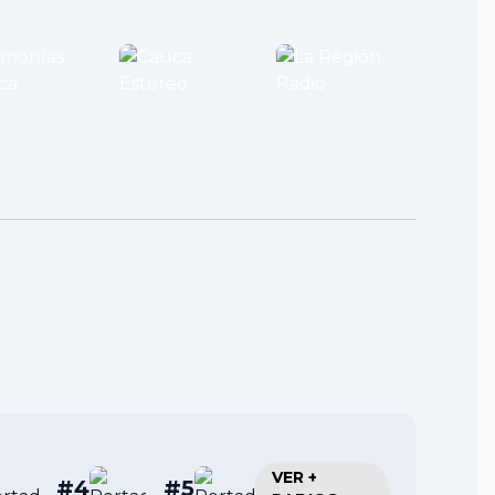
VER +
#4
#5