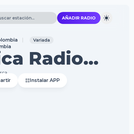
AÑADIR RADIO
lombia
Variada
ica Radio
ine
rca
rtir
Instalar APP