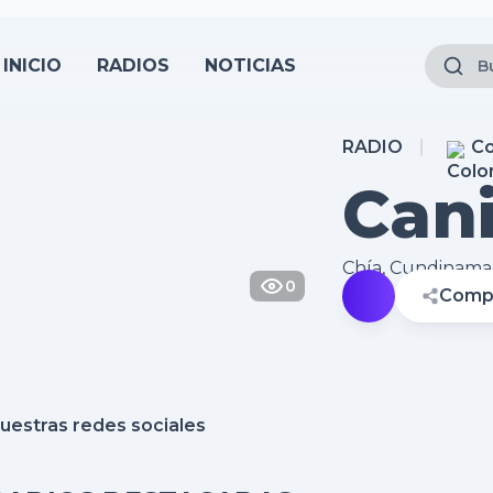
INICIO
RADIOS
NOTICIAS
RADIO
Co
Can
Onl
Chía, Cundinama
0
Compa
uestras redes sociales