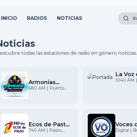
INICIO
RADIOS
NOTICIAS
Noticias
escubre todas las estaciones de radio en género noticias.
La Voz 
Norte 
1040 AM |
Armonías
Colombia
Cauca
680 AM | Puerto
Tejada, Cauca
Ecos de Pasto
Voces 
AM
Occide
740 AM | Pasto,
Digital | 
Nariño